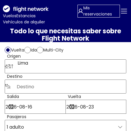
Mis
reservaciones
Vuelos
Estancias
Vehículos de alquiler
Todo lo que necesitas saber sobre
Flight Network
Vuelta
Ida
Multi-City
Origen
Lima
Destino
Salida
Vuelta
Pasajeros
1 adulto