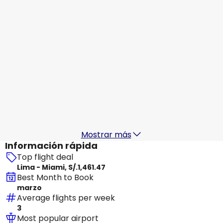
S/.1,269.70
De
Arajet
Miami
20 ago
-
27 ago
S/.1,413.48
De
Arajet
+
1 Más
Miami
21 ago
-
28 ago
S/.1,984.52
De
Mostrar más
Información rápida
Top flight deal
Lima - Miami, S/.1,461.47
Best Month to Book
marzo
Average flights per week
3
Most popular airport