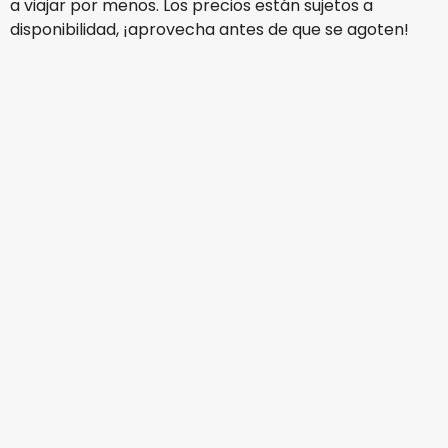
a viajar por menos. Los precios están sujetos a
disponibilidad, ¡aprovecha antes de que se agoten!
Arajet
Miami
16 ago
-
23 ago
S/.1,573.42
De
Arajet
Miami
17 ago
-
24 ago
S/.1,934.07
De
Arajet
Miami
18 ago
-
25 ago
S/.1,397.01
De
Arajet
+
1 Más
Miami
19 ago
-
26 ago