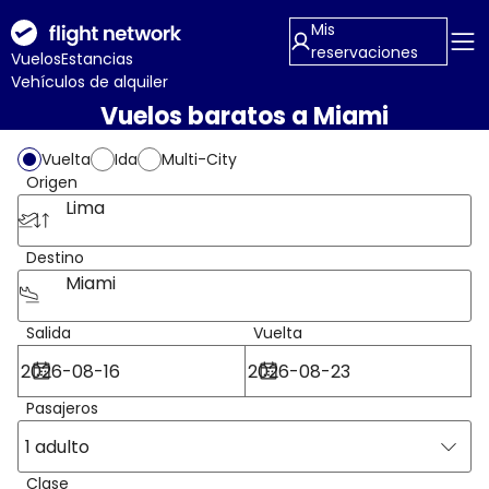
Mis
reservaciones
Vuelos
Estancias
Vehículos de alquiler
Vuelos baratos a Miami
Vuelta
Ida
Multi-City
Origen
Lima
Destino
Miami
Salida
Vuelta
Pasajeros
1 adulto
Clase